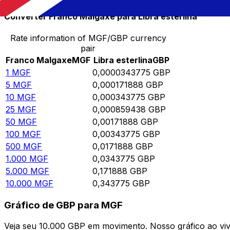
Converter Franco Malgaxe para Libra esterlina
Rate information of MGF/GBP currency
pair
Franco Malgaxe
MGF
Libra esterlina
GBP
1
MGF
0,0000343775
GBP
5
MGF
0,000171888
GBP
10
MGF
0,000343775
GBP
25
MGF
0,000859438
GBP
50
MGF
0,00171888
GBP
100
MGF
0,00343775
GBP
500
MGF
0,0171888
GBP
1.000
MGF
0,0343775
GBP
5.000
MGF
0,171888
GBP
10.000
MGF
0,343775
GBP
Gráfico de GBP para MGF
Veja seu 10.000 GBP em movimento. Nosso gráfico ao v