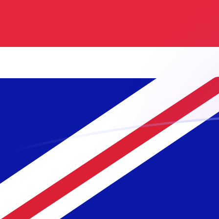
Taxas de câmbio de GBP para MGF ho
Converter Libra esterlina para Franco Malgaxe
Rate information of GBP/MGF currency
pair
Libra esterlina
GBP
Franco Malgaxe
MGF
1
GBP
29.088,8
MGF
5
GBP
145.444
MGF
10
GBP
290.888
MGF
25
GBP
727.219
MGF
50
GBP
1.454.440
MGF
100
GBP
2.908.880
MGF
500
GBP
14.544.400
MGF
1.000
GBP
29.088.800
MGF
5.000
GBP
145.444.000
MGF
10.000
GBP
290.888.000
MGF