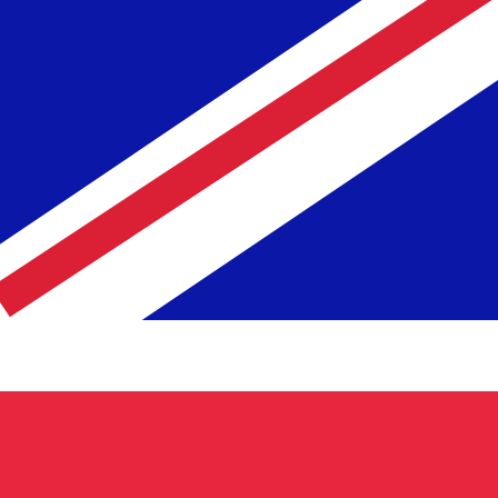
 taxa ao enviar dinheiro.
Consulte as taxas de envio.