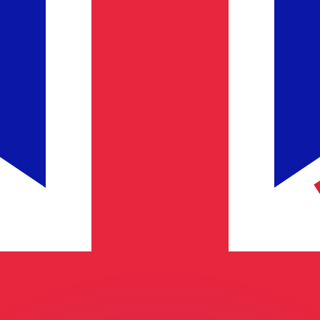
ar taxas concorrentes.
so é apenas para fins informativos. Você não pagará essa
r com a Xe?