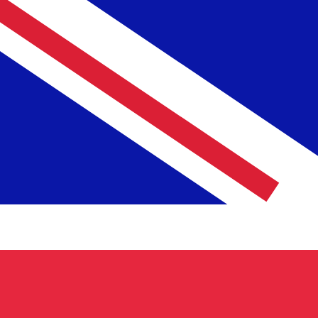
MGF
MGF
-
Franco Malgaxe
1.00
GBP
=
29.08
MGF
Taxa de mercado médio às 13:44 UTC
Fale hoje com um especialista em câmbio.
Podemos super
Agendar chamada
Usamos a taxa de mercado médio no nosso Conversor. Is
Você sabia que é possível enviar dinheiro para o exterio
Inscreva-se hoje