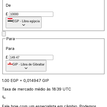
De
£
EGP
-
Libra egípcia
Para
Para
£
GIP
-
Libra de Gibraltar
1.00
EGP
=
0,
014947
GIP
Taxa de mercado médio às 18:39 UTC
Fale hoje com um especialista em câmbio.
Podemos