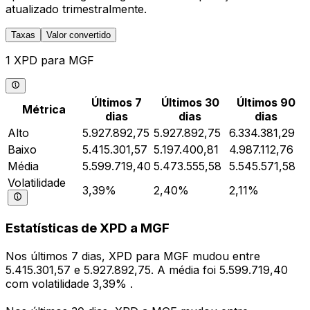
atualizado trimestralmente.
Taxas
Valor convertido
1 XPD para MGF
Últimos 7
Últimos 30
Últimos 90
Métrica
dias
dias
dias
Alto
5.927.892,75
5.927.892,75
6.334.381,29
Baixo
5.415.301,57
5.197.400,81
4.987.112,76
Média
5.599.719,40
5.473.555,58
5.545.571,58
Volatilidade
3,39%
2,40%
2,11%
Estatísticas de XPD a MGF
Nos últimos 7 dias, XPD para MGF mudou entre
5.415.301,57 e 5.927.892,75. A média foi 5.599.719,40
com volatilidade 3,39% .