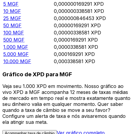
5
MGF
0,000000169291
XPD
10
MGF
0,000000338581
XPD
25
MGF
0,000000846453
XPD
50
MGF
0,00000169291
XPD
100
MGF
0,00000338581
XPD
500
MGF
0,0000169291
XPD
1.000
MGF
0,0000338581
XPD
5.000
MGF
0,000169291
XPD
10.000
MGF
0,000338581
XPD
Gráfico de XPD para MGF
Veja seu 1.000 XPD em movimento. Nosso gráfico ao
vivo XPD a MGF acompanha 12 meses de taxas médias
de mercado em tempo real e mostra exatamente quanto
seu dinheiro valia em qualquer momento. Quer saber
quando a taxa de câmbio se move a seu favor?
Configure um alerta de taxa e nós avisaremos quando
ela atingir sua meta.
Ver gráfico completo
Acompanhar taxa de câmbio