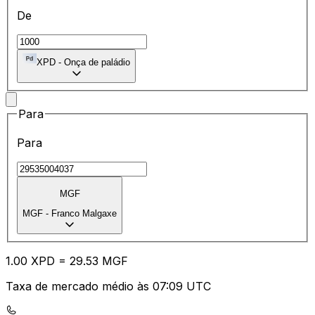
De
XPD
-
Onça de paládio
Para
Para
MGF
MGF
-
Franco Malgaxe
1.00
XPD
=
29.53
MGF
Taxa de mercado médio às 07:09 UTC