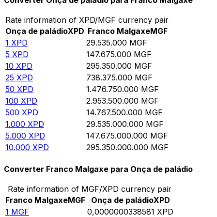
Converter Onça de paládio para Franco Malgaxe
Rate information of XPD/MGF currency pair
Onça de paládio
XPD
Franco Malgaxe
MGF
1
XPD
29.535.000
MGF
5
XPD
147.675.000
MGF
10
XPD
295.350.000
MGF
25
XPD
738.375.000
MGF
50
XPD
1.476.750.000
MGF
100
XPD
2.953.500.000
MGF
500
XPD
14.767.500.000
MGF
1.000
XPD
29.535.000.000
MGF
5.000
XPD
147.675.000.000
MGF
10.000
XPD
295.350.000.000
MGF
Converter Franco Malgaxe para Onça de paládio
Rate information of MGF/XPD currency pair
Franco Malgaxe
MGF
Onça de paládio
XPD
1
MGF
0,0000000338581
XPD