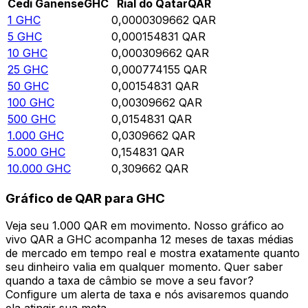
Cedi Ganense
GHC
Rial do Qatar
QAR
1
GHC
0,0000309662
QAR
5
GHC
0,000154831
QAR
10
GHC
0,000309662
QAR
25
GHC
0,000774155
QAR
50
GHC
0,00154831
QAR
100
GHC
0,00309662
QAR
500
GHC
0,0154831
QAR
1.000
GHC
0,0309662
QAR
5.000
GHC
0,154831
QAR
10.000
GHC
0,309662
QAR
Gráfico de QAR para GHC
Veja seu 1.000 QAR em movimento. Nosso gráfico ao
vivo QAR a GHC acompanha 12 meses de taxas médias
de mercado em tempo real e mostra exatamente quanto
seu dinheiro valia em qualquer momento. Quer saber
quando a taxa de câmbio se move a seu favor?
Configure um alerta de taxa e nós avisaremos quando