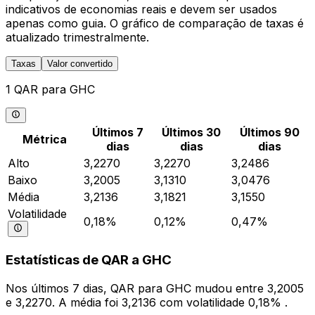
indicativos de economias reais e devem ser usados
apenas como guia. O gráfico de comparação de taxas é
atualizado trimestralmente.
Taxas
Valor convertido
1 QAR para GHC
Últimos 7
Últimos 30
Últimos 90
Métrica
dias
dias
dias
Alto
3,2270
3,2270
3,2486
Baixo
3,2005
3,1310
3,0476
Média
3,2136
3,1821
3,1550
Volatilidade
0,18%
0,12%
0,47%
Estatísticas de QAR a GHC
Nos últimos 7 dias, QAR para GHC mudou entre 3,2005
e 3,2270. A média foi 3,2136 com volatilidade 0,18% .