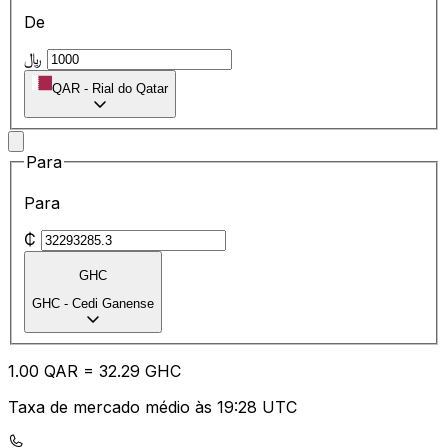
De
﷼
QAR
-
Rial do Qatar
Para
Para
₵
GHC
GHC
-
Cedi Ganense
1.00
QAR
=
32.29
GHC
Taxa de mercado médio às 19:28 UTC