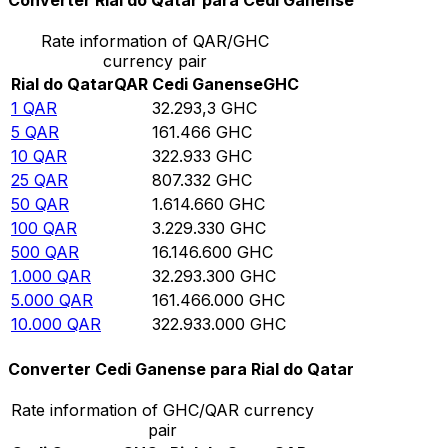
Converter Rial do Qatar para Cedi Ganense
Rate information of QAR/GHC
currency pair
Rial do Qatar
QAR
Cedi Ganense
GHC
1
QAR
32.293,3
GHC
5
QAR
161.466
GHC
10
QAR
322.933
GHC
25
QAR
807.332
GHC
50
QAR
1.614.660
GHC
100
QAR
3.229.330
GHC
500
QAR
16.146.600
GHC
1.000
QAR
32.293.300
GHC
5.000
QAR
161.466.000
GHC
10.000
QAR
322.933.000
GHC
Converter Cedi Ganense para Rial do Qatar
Rate information of GHC/QAR currency
pair