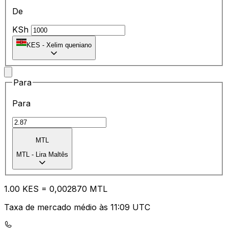
De
KSh
KES
-
Xelim queniano
Para
Para
MTL
MTL
-
Lira Maltês
1.00
KES
=
0,
002870
MTL
Taxa de mercado médio às 11:09 UTC