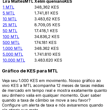
Lira Maltês
MTL
Xelim queniano
KES
1
MTL
348,362
KES
5
MTL
1.741,81
KES
10
MTL
3.483,62
KES
25
MTL
8.709,05
KES
50
MTL
17.418,1
KES
100
MTL
34.836,2
KES
500
MTL
174.181
KES
1.000
MTL
348.362
KES
5.000
MTL
1.741.810
KES
10.000
MTL
3.483.620
KES
Gráfico de KES para MTL
Veja seu 1.000 KES em movimento. Nosso gráfico ao
vivo KES a MTL acompanha 12 meses de taxas médias
de mercado em tempo real e mostra exatamente quanto
seu dinheiro valia em qualquer momento. Quer saber
quando a taxa de câmbio se move a seu favor?
Configure um alerta de taxa e nós avisaremos quando