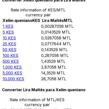
Converter Xelim queniano para Lira Maltês
Rate information of KES/MTL
currency pair
Xelim queniano
KES
Lira Maltês
MTL
1
KES
0,00287058
MTL
5
KES
0,0143529
MTL
10
KES
0,0287058
MTL
25
KES
0,0717644
MTL
50
KES
0,143529
MTL
100
KES
0,287058
MTL
500
KES
1,43529
MTL
1.000
KES
2,87058
MTL
5.000
KES
14,3529
MTL
10.000
KES
28,7058
MTL
Converter Lira Maltês para Xelim queniano
Rate information of MTL/KES
currency pair