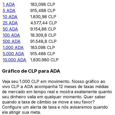
1
ADA
183,098
CLP
5
ADA
915,488
CLP
10
ADA
1.830,98
CLP
25
ADA
4.577,44
CLP
50
ADA
9.154,88
CLP
100
ADA
18.309,8
CLP
500
ADA
91.548,8
CLP
1.000
ADA
183.098
CLP
5.000
ADA
915.488
CLP
10.000
ADA
1.830.980
CLP
Gráfico de CLP para ADA
Veja seu 1.000 CLP em movimento. Nosso gráfico ao
vivo CLP a ADA acompanha 12 meses de taxas médias
de mercado em tempo real e mostra exatamente quanto
seu dinheiro valia em qualquer momento. Quer saber
quando a taxa de câmbio se move a seu favor?
Configure um alerta de taxa e nós avisaremos quando
ela atingir sua meta.