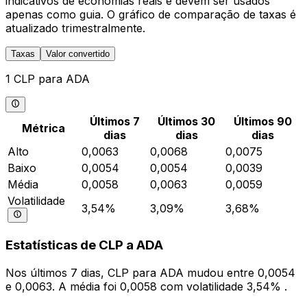
indicativos de economias reais e devem ser usados
apenas como guia. O gráfico de comparação de taxas é
atualizado trimestralmente.
Taxas
Valor convertido
1 CLP para ADA
Últimos 7
Últimos 30
Últimos 90
Métrica
dias
dias
dias
Alto
0,0063
0,0068
0,0075
Baixo
0,0054
0,0054
0,0039
Média
0,0058
0,0063
0,0059
Volatilidade
3,54%
3,09%
3,68%
Estatísticas de CLP a ADA
Nos últimos 7 dias, CLP para ADA mudou entre 0,0054
e 0,0063. A média foi 0,0058 com volatilidade 3,54% .