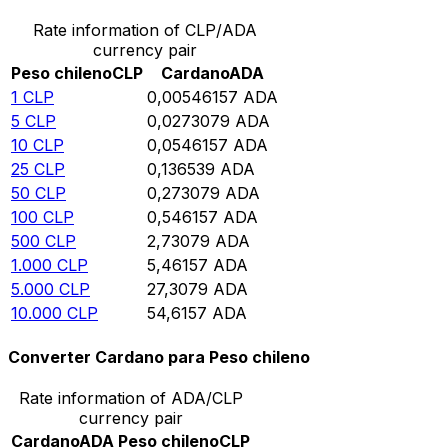
Rate information of CLP/ADA
currency pair
Peso chileno
CLP
Cardano
ADA
1
CLP
0,00546157
ADA
5
CLP
0,0273079
ADA
10
CLP
0,0546157
ADA
25
CLP
0,136539
ADA
50
CLP
0,273079
ADA
100
CLP
0,546157
ADA
500
CLP
2,73079
ADA
1.000
CLP
5,46157
ADA
5.000
CLP
27,3079
ADA
10.000
CLP
54,6157
ADA
Converter Cardano para Peso chileno
Rate information of ADA/CLP
currency pair
Cardano
ADA
Peso chileno
CLP