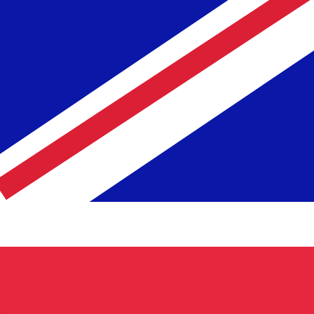
 taxa ao enviar dinheiro.
Consulte as taxas de envio.