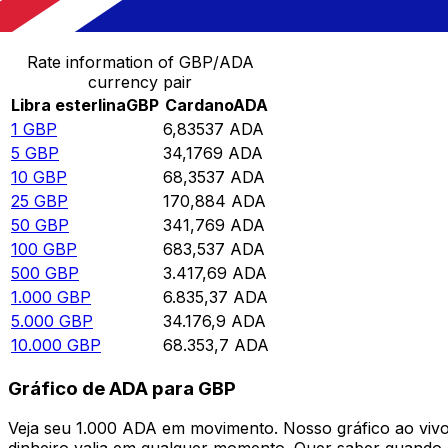
Converter Libra esterlina para Cardano
Rate information of GBP/ADA
currency pair
Libra esterlina
GBP
Cardano
ADA
1
GBP
6,83537
ADA
5
GBP
34,1769
ADA
10
GBP
68,3537
ADA
25
GBP
170,884
ADA
50
GBP
341,769
ADA
100
GBP
683,537
ADA
500
GBP
3.417,69
ADA
1.000
GBP
6.835,37
ADA
5.000
GBP
34.176,9
ADA
10.000
GBP
68.353,7
ADA
Gráfico de ADA para GBP
Veja seu 1.000 ADA em movimento. Nosso gráfico ao vi