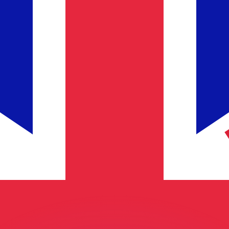
ar taxas concorrentes.
so é apenas para fins informativos. Você não pagará essa
r com a Xe?