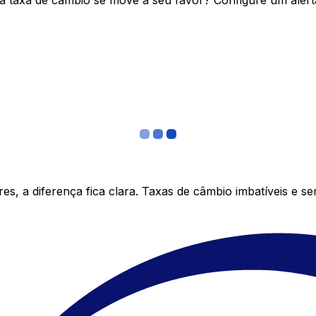
 taxa de câmbio se move a seu favor? Configure um alerta
s, a diferença fica clara. Taxas de câmbio imbatíveis e s