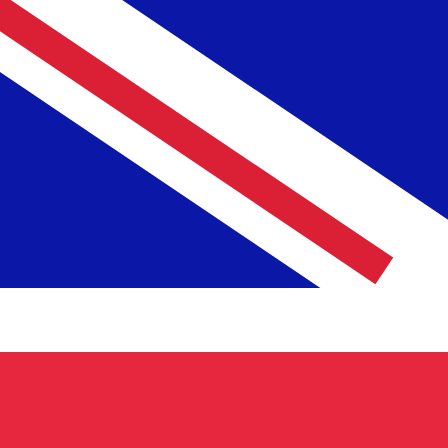
£
GBP
-
Libra esterlina
1.00
ADA
=
0,
146297
GBP
Taxa de mercado médio às 14:55 UTC
Comprar criptografiaKraken
Fale hoje com um especialista em câmbio.
Podemos super
Agendar chamada
Usamos a taxa de mercado médio no nosso Conversor. Is
Você sabia que é possível enviar dinheiro para o exterio
Inscreva-se hoje