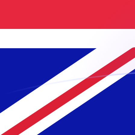
Taxas de câmbio de ADA para GBP ho
Converter Cardano para Libra esterlina
Rate information of ADA/GBP
currency pair
Cardano
ADA
Libra esterlina
GBP
1
ADA
0,146298
GBP
5
ADA
0,731489
GBP
10
ADA
1,46298
GBP
25
ADA
3,65745
GBP
50
ADA
7,31489
GBP
100
ADA
14,6298
GBP
500
ADA
73,1489
GBP
1.000
ADA
146,298
GBP
5.000
ADA
731,489
GBP
10.000
ADA
1.462,98
GBP