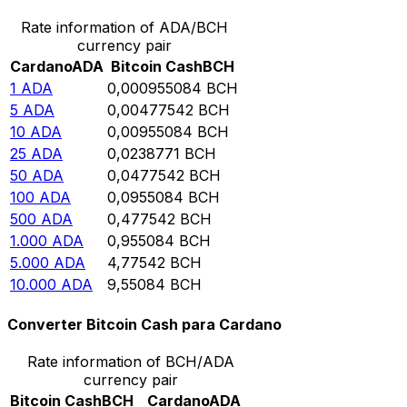
Rate information of ADA/BCH
currency pair
Cardano
ADA
Bitcoin Cash
BCH
1
ADA
0,000955084
BCH
5
ADA
0,00477542
BCH
10
ADA
0,00955084
BCH
25
ADA
0,0238771
BCH
50
ADA
0,0477542
BCH
100
ADA
0,0955084
BCH
500
ADA
0,477542
BCH
1.000
ADA
0,955084
BCH
5.000
ADA
4,77542
BCH
10.000
ADA
9,55084
BCH
Converter Bitcoin Cash para Cardano
Rate information of BCH/ADA
currency pair
Bitcoin Cash
BCH
Cardano
ADA