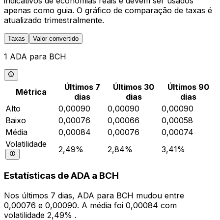
indicativos de economias reais e devem ser usados
apenas como guia. O gráfico de comparação de taxas é
atualizado trimestralmente.
Taxas
Valor convertido
1 ADA para BCH
Últimos 7
Últimos 30
Últimos 90
Métrica
dias
dias
dias
Alto
0,00090
0,00090
0,00090
Baixo
0,00076
0,00066
0,00058
Média
0,00084
0,00076
0,00074
Volatilidade
2,49%
2,84%
3,41%
Estatísticas de ADA a BCH
Nos últimos 7 dias, ADA para BCH mudou entre
0,00076 e 0,00090. A média foi 0,00084 com
volatilidade 2,49% .