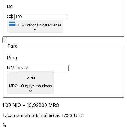
De
C$
NIO
-
Córdoba nicaraguense
Para
Para
UM
MRO
MRO
-
Ouguiya mauritano
1.00
NIO
=
10
,92800
MRO
Taxa de mercado médio às 17:33 UTC