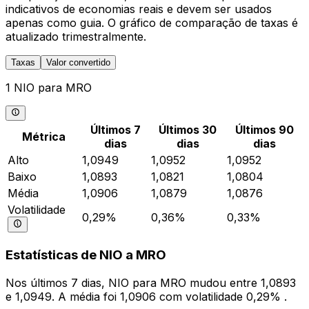
indicativos de economias reais e devem ser usados
apenas como guia. O gráfico de comparação de taxas é
atualizado trimestralmente.
Taxas
Valor convertido
1 NIO para MRO
Últimos 7
Últimos 30
Últimos 90
Métrica
dias
dias
dias
Alto
1,0949
1,0952
1,0952
Baixo
1,0893
1,0821
1,0804
Média
1,0906
1,0879
1,0876
Volatilidade
0,29%
0,36%
0,33%
Estatísticas de NIO a MRO
Nos últimos 7 dias, NIO para MRO mudou entre 1,0893
e 1,0949. A média foi 1,0906 com volatilidade 0,29% .