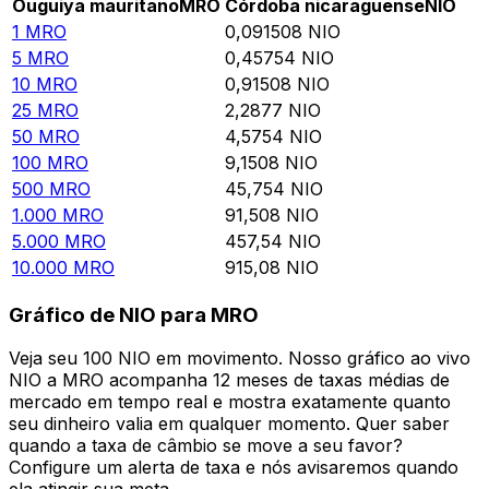
Ouguiya mauritano
MRO
Córdoba nicaraguense
NIO
1
MRO
0,091508
NIO
5
MRO
0,45754
NIO
10
MRO
0,91508
NIO
25
MRO
2,2877
NIO
50
MRO
4,5754
NIO
100
MRO
9,1508
NIO
500
MRO
45,754
NIO
1.000
MRO
91,508
NIO
5.000
MRO
457,54
NIO
10.000
MRO
915,08
NIO
Gráfico de NIO para MRO
Veja seu 100 NIO em movimento. Nosso gráfico ao vivo
NIO a MRO acompanha 12 meses de taxas médias de
mercado em tempo real e mostra exatamente quanto
seu dinheiro valia em qualquer momento. Quer saber
quando a taxa de câmbio se move a seu favor?
Configure um alerta de taxa e nós avisaremos quando