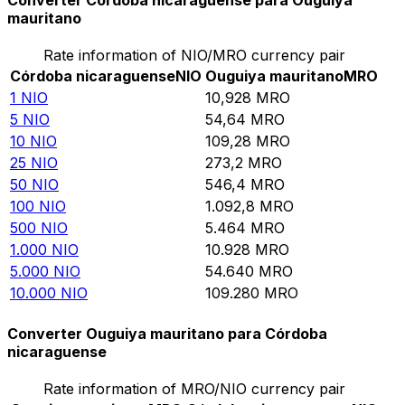
Converter Córdoba nicaraguense para Ouguiya
mauritano
Rate information of NIO/MRO currency pair
Córdoba nicaraguense
NIO
Ouguiya mauritano
MRO
1
NIO
10,928
MRO
5
NIO
54,64
MRO
10
NIO
109,28
MRO
25
NIO
273,2
MRO
50
NIO
546,4
MRO
100
NIO
1.092,8
MRO
500
NIO
5.464
MRO
1.000
NIO
10.928
MRO
5.000
NIO
54.640
MRO
10.000
NIO
109.280
MRO
Converter Ouguiya mauritano para Córdoba
nicaraguense
Rate information of MRO/NIO currency pair