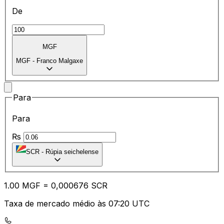
De
MGF
MGF
-
Franco Malgaxe
Para
Para
₨
SCR
-
Rúpia seichelense
1.00
MGF
=
0,
000676
SCR
Taxa de mercado médio às 07:20 UTC