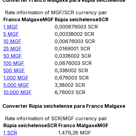
Converter Franco Malgaxe para Rúpia seichelense
Rate information of MGF/SCR currency pair
Franco Malgaxe
MGF
Rúpia seichelense
SCR
1
MGF
0,000676003
SCR
5
MGF
0,00338002
SCR
10
MGF
0,00676003
SCR
25
MGF
0,0169001
SCR
50
MGF
0,0338002
SCR
100
MGF
0,0676003
SCR
500
MGF
0,338002
SCR
1.000
MGF
0,676003
SCR
5.000
MGF
3,38002
SCR
10.000
MGF
6,76003
SCR
Converter Rúpia seichelense para Franco Malgaxe
Rate information of SCR/MGF currency pair
Rúpia seichelense
SCR
Franco Malgaxe
MGF
1
SCR
1.479,28
MGF