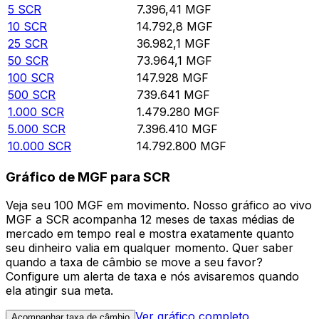
5
SCR
7.396,41
MGF
10
SCR
14.792,8
MGF
25
SCR
36.982,1
MGF
50
SCR
73.964,1
MGF
100
SCR
147.928
MGF
500
SCR
739.641
MGF
1.000
SCR
1.479.280
MGF
5.000
SCR
7.396.410
MGF
10.000
SCR
14.792.800
MGF
Gráfico de MGF para SCR
Veja seu 100 MGF em movimento. Nosso gráfico ao vivo
MGF a SCR acompanha 12 meses de taxas médias de
mercado em tempo real e mostra exatamente quanto
seu dinheiro valia em qualquer momento. Quer saber
quando a taxa de câmbio se move a seu favor?
Configure um alerta de taxa e nós avisaremos quando
ela atingir sua meta.
Ver gráfico completo
Acompanhar taxa de câmbio