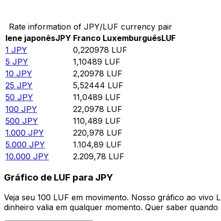
Converter Iene japonês para Franco Luxemburguês
Rate information of JPY/LUF currency pair
Iene japonês
JPY
Franco Luxemburguês
LUF
1
JPY
0,220978
LUF
5
JPY
1,10489
LUF
10
JPY
2,20978
LUF
25
JPY
5,52444
LUF
50
JPY
11,0489
LUF
100
JPY
22,0978
LUF
500
JPY
110,489
LUF
1.000
JPY
220,978
LUF
5.000
JPY
1.104,89
LUF
10.000
JPY
2.209,78
LUF
Gráfico de LUF para JPY
Veja seu 100 LUF em movimento. Nosso gráfico ao vivo
dinheiro valia em qualquer momento. Quer saber quando a