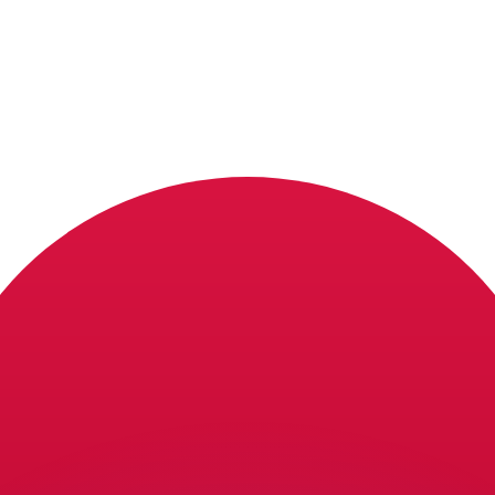
ar taxas concorrentes.
so é apenas para fins informativos. Você não pagará essa
r com a Xe?