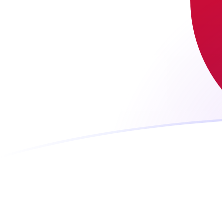
Taxas de câmbio de LUF para JPY ho
Converter Franco Luxemburguês para Iene japonês
Rate information of LUF/JPY currency pair
Franco Luxemburguês
LUF
Iene japonês
JPY
1
LUF
4,52534
JPY
5
LUF
22,6267
JPY
10
LUF
45,2534
JPY
25
LUF
113,134
JPY
50
LUF
226,267
JPY
100
LUF
452,534
JPY
500
LUF
2.262,67
JPY
1.000
LUF
4.525,34
JPY
5.000
LUF
22.626,7
JPY
10.000
LUF
45.253,4
JPY