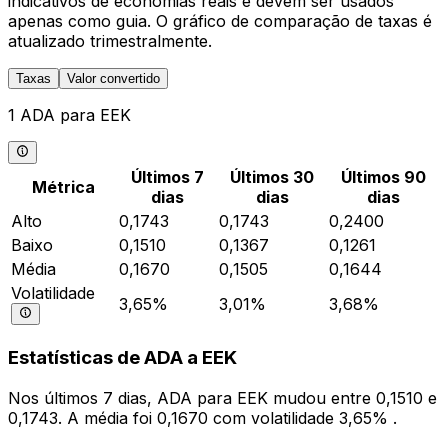
indicativos de economias reais e devem ser usados
apenas como guia. O gráfico de comparação de taxas é
atualizado trimestralmente.
Taxas
Valor convertido
1 ADA para EEK
Últimos 7
Últimos 30
Últimos 90
Métrica
dias
dias
dias
Alto
0,1743
0,1743
0,2400
Baixo
0,1510
0,1367
0,1261
Média
0,1670
0,1505
0,1644
Volatilidade
3,65%
3,01%
3,68%
Estatísticas de ADA a EEK
Nos últimos 7 dias, ADA para EEK mudou entre 0,1510 e
0,1743. A média foi 0,1670 com volatilidade 3,65% .