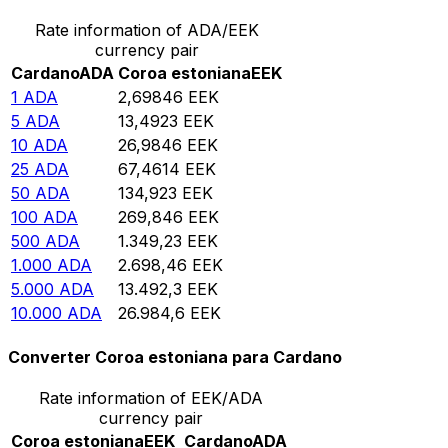
Rate information of ADA/EEK
currency pair
Cardano
ADA
Coroa estoniana
EEK
1
ADA
2,69846
EEK
5
ADA
13,4923
EEK
10
ADA
26,9846
EEK
25
ADA
67,4614
EEK
50
ADA
134,923
EEK
100
ADA
269,846
EEK
500
ADA
1.349,23
EEK
1.000
ADA
2.698,46
EEK
5.000
ADA
13.492,3
EEK
10.000
ADA
26.984,6
EEK
Converter Coroa estoniana para Cardano
Rate information of EEK/ADA
currency pair
Coroa estoniana
EEK
Cardano
ADA