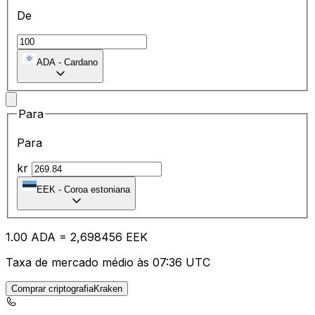
De
ADA
-
Cardano
Para
Para
kr
EEK
-
Coroa estoniana
1.00
ADA
=
2,
698456
EEK
Taxa de mercado médio às 07:36 UTC
Comprar criptografiaKraken