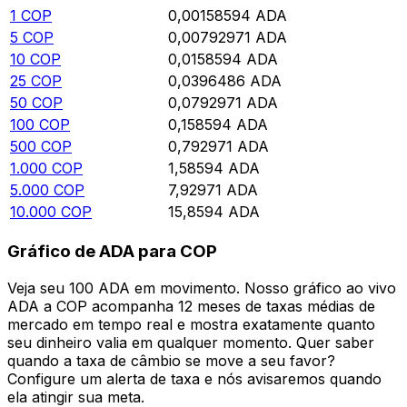
1
COP
0,00158594
ADA
5
COP
0,00792971
ADA
10
COP
0,0158594
ADA
25
COP
0,0396486
ADA
50
COP
0,0792971
ADA
100
COP
0,158594
ADA
500
COP
0,792971
ADA
1.000
COP
1,58594
ADA
5.000
COP
7,92971
ADA
10.000
COP
15,8594
ADA
Gráfico de ADA para COP
Veja seu 100 ADA em movimento. Nosso gráfico ao vivo
ADA a COP acompanha 12 meses de taxas médias de
mercado em tempo real e mostra exatamente quanto
seu dinheiro valia em qualquer momento. Quer saber
quando a taxa de câmbio se move a seu favor?
Configure um alerta de taxa e nós avisaremos quando
ela atingir sua meta.