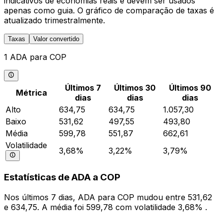
indicativos de economias reais e devem ser usados
apenas como guia. O gráfico de comparação de taxas é
atualizado trimestralmente.
Taxas
Valor convertido
1 ADA para COP
Últimos 7
Últimos 30
Últimos 90
Métrica
dias
dias
dias
Alto
634,75
634,75
1.057,30
Baixo
531,62
497,55
493,80
Média
599,78
551,87
662,61
Volatilidade
3,68%
3,22%
3,79%
Estatísticas de ADA a COP
Nos últimos 7 dias, ADA para COP mudou entre 531,62
e 634,75. A média foi 599,78 com volatilidade 3,68% .