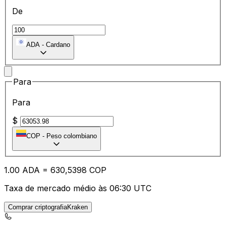
De
ADA
-
Cardano
Para
Para
$
COP
-
Peso colombiano
1.00
ADA
=
63
0,5398
COP
Taxa de mercado médio às 06:30 UTC
Comprar criptografiaKraken