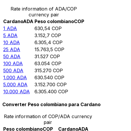
Rate information of ADA/COP
currency pair
Cardano
ADA
Peso colombiano
COP
1
ADA
630,54
COP
5
ADA
3.152,7
COP
10
ADA
6.305,4
COP
25
ADA
15.763,5
COP
50
ADA
31.527
COP
100
ADA
63.054
COP
500
ADA
315.270
COP
1.000
ADA
630.540
COP
5.000
ADA
3.152.700
COP
10.000
ADA
6.305.400
COP
Converter Peso colombiano para Cardano
Rate information of COP/ADA currency
pair
Peso colombiano
COP
Cardano
ADA