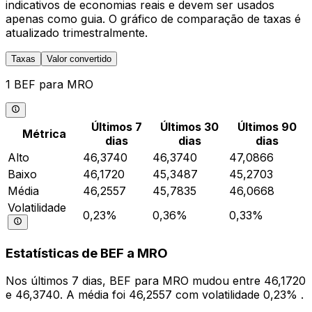
indicativos de economias reais e devem ser usados
apenas como guia. O gráfico de comparação de taxas é
atualizado trimestralmente.
Taxas
Valor convertido
1 BEF para MRO
Últimos 7
Últimos 30
Últimos 90
Métrica
dias
dias
dias
Alto
46,3740
46,3740
47,0866
Baixo
46,1720
45,3487
45,2703
Média
46,2557
45,7835
46,0668
Volatilidade
0,23%
0,36%
0,33%
Estatísticas de BEF a MRO
Nos últimos 7 dias, BEF para MRO mudou entre 46,1720
e 46,3740. A média foi 46,2557 com volatilidade 0,23% .