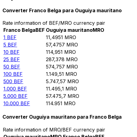
Converter Franco Belga para Ouguiya mauritano
Rate information of BEF/MRO currency pair
Franco Belga
BEF
Ouguiya mauritano
MRO
1
BEF
11,4951
MRO
5
BEF
57,4757
MRO
10
BEF
114,951
MRO
25
BEF
287,378
MRO
50
BEF
574,757
MRO
100
BEF
1.149,51
MRO
500
BEF
5.747,57
MRO
1.000
BEF
11.495,1
MRO
5.000
BEF
57.475,7
MRO
10.000
BEF
114.951
MRO
Converter Ouguiya mauritano para Franco Belga
Rate information of MRO/BEF currency pair
Ouguiya mauritano
MRO
Franco Belga
BEF