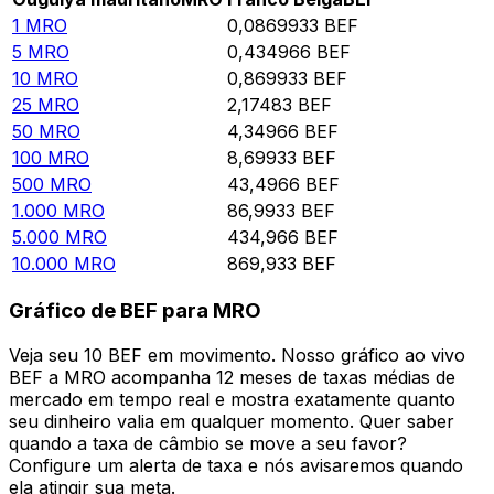
1
MRO
0,0869933
BEF
5
MRO
0,434966
BEF
10
MRO
0,869933
BEF
25
MRO
2,17483
BEF
50
MRO
4,34966
BEF
100
MRO
8,69933
BEF
500
MRO
43,4966
BEF
1.000
MRO
86,9933
BEF
5.000
MRO
434,966
BEF
10.000
MRO
869,933
BEF
Gráfico de BEF para MRO
Veja seu 10 BEF em movimento. Nosso gráfico ao vivo
BEF a MRO acompanha 12 meses de taxas médias de
mercado em tempo real e mostra exatamente quanto
seu dinheiro valia em qualquer momento. Quer saber
quando a taxa de câmbio se move a seu favor?
Configure um alerta de taxa e nós avisaremos quando
ela atingir sua meta.