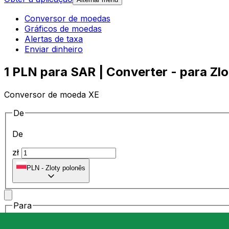
Conversor de moedas
Gráficos de moedas
Alertas de taxa
Enviar dinheiro
1 PLN para SAR | Converter - para Zl
Conversor de moeda XE
De
De
zł
PLN
-
Zloty polonês
Para
Para