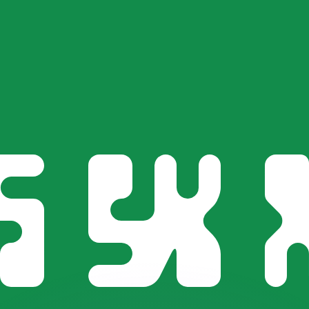
ar taxas concorrentes.
so é apenas para fins informativos. Você não pagará essa
r com a Xe?