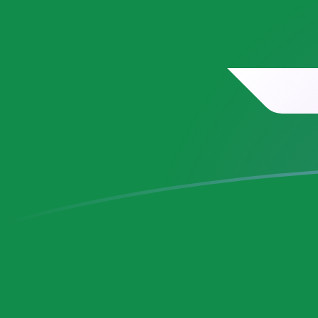
Taxas de câmbio de PLN para SAR ho
Converter Zloty polonês para Rial saudita
Rate information of PLN/SAR
currency pair
Zloty polonês
PLN
Rial saudita
SAR
1
PLN
1,00382
SAR
5
PLN
5,01911
SAR
10
PLN
10,0382
SAR
25
PLN
25,0956
SAR
50
PLN
50,1911
SAR
100
PLN
100,382
SAR
500
PLN
501,911
SAR
1.000
PLN
1.003,82
SAR
5.000
PLN
5.019,11
SAR
10.000
PLN
10.038,2
SAR