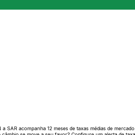
N a SAR acompanha 12 meses de taxas médias de mercado 
câmbio se move a seu favor? Configure um alerta de taxa 