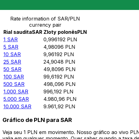
Converter Rial saudita para Zloty polonês
Rate information of SAR/PLN
currency pair
Rial saudita
SAR
Zloty polonês
PLN
1
SAR
0,996192
PLN
5
SAR
4,98096
PLN
10
SAR
9,96192
PLN
25
SAR
24,9048
PLN
50
SAR
49,8096
PLN
100
SAR
99,6192
PLN
500
SAR
498,096
PLN
1.000
SAR
996,192
PLN
5.000
SAR
4.980,96
PLN
10.000
SAR
9.961,92
PLN
Gráfico de PLN para SAR
Veja seu 1 PLN em movimento. Nosso gráfico ao vivo PL
valia em qualquer momento. Quer saber quando a taxa de 