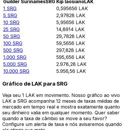
Guilder Surinamês
SRG
Kip laosiano
LAK
1
SRG
0,595656
LAK
5
SRG
2,97828
LAK
10
SRG
5,95656
LAK
25
SRG
14,8914
LAK
50
SRG
29,7828
LAK
100
SRG
59,5656
LAK
500
SRG
297,828
LAK
1.000
SRG
595,656
LAK
5.000
SRG
2.978,28
LAK
10.000
SRG
5.956,56
LAK
Gráfico de LAK para SRG
Veja seu 1 LAK em movimento. Nosso gráfico ao vivo
LAK a SRG acompanha 12 meses de taxas médias de
mercado em tempo real e mostra exatamente quanto
seu dinheiro valia em qualquer momento. Quer saber
quando a taxa de câmbio se move a seu favor?
Configure um alerta de taxa e nós avisaremos quando