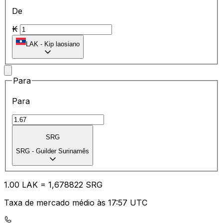
De
₭
LAK
-
Kip laosiano
Para
Para
SRG
SRG
-
Guilder Surinamês
1.00
LAK
=
1,
678822
SRG
Taxa de mercado médio às 17:57 UTC