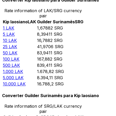
Converter Kip laosiano para Guilder Surinamês
Rate information of LAK/SRG currency
pair
Kip laosiano
LAK
Guilder Surinamês
SRG
1
LAK
1,67882
SRG
5
LAK
8,39411
SRG
10
LAK
16,7882
SRG
25
LAK
41,9706
SRG
50
LAK
83,9411
SRG
100
LAK
167,882
SRG
500
LAK
839,411
SRG
1.000
LAK
1.678,82
SRG
5.000
LAK
8.394,11
SRG
10.000
LAK
16.788,2
SRG
Converter Guilder Surinamês para Kip laosiano
Rate information of SRG/LAK currency
pair