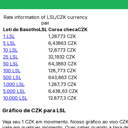
Converter Loti do Basotho para Coroa checa
Rate information of LSL/CZK currency
pair
Loti do Basotho
LSL
Coroa checa
CZK
1
LSL
1,28773
CZK
5
LSL
6,43863
CZK
10
LSL
12,8773
CZK
25
LSL
32,1932
CZK
50
LSL
64,3863
CZK
100
LSL
128,773
CZK
500
LSL
643,863
CZK
1.000
LSL
1.287,73
CZK
5.000
LSL
6.438,63
CZK
10.000
LSL
12.877,3
CZK
Gráfico de CZK para LSL
Veja seu 1 CZK em movimento. Nosso gráfico ao vivo CZ
valia em qualquer momento. Quer saber quando a taxa de 