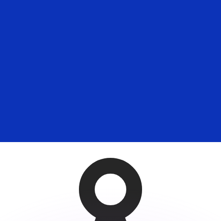
ar taxas concorrentes.
so é apenas para fins informativos. Você não pagará essa
r com a Xe?