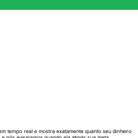
m tempo real e mostra exatamente quanto seu dinheiro
e nós avisaremos quando ela atingir sua meta.