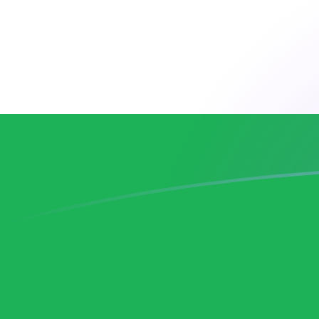
Taxas de câmbio de CZK para LSL ho
Converter Coroa checa para Loti do Basotho
Rate information of CZK/LSL currency
pair
Coroa checa
CZK
Loti do Basotho
LSL
1
CZK
0,776562
LSL
5
CZK
3,88281
LSL
10
CZK
7,76562
LSL
25
CZK
19,4141
LSL
50
CZK
38,8281
LSL
100
CZK
77,6562
LSL
500
CZK
388,281
LSL
1.000
CZK
776,562
LSL
5.000
CZK
3.882,81
LSL
10.000
CZK
7.765,62
LSL