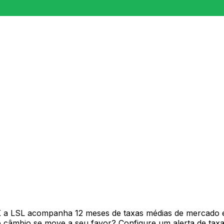
K a LSL acompanha 12 meses de taxas médias de mercado e
câmbio se move a seu favor? Configure um alerta de taxa 