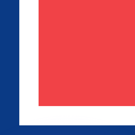
ar taxas concorrentes.
so é apenas para fins informativos. Você não pagará essa
r com a Xe?