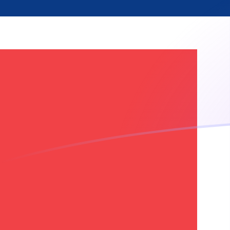
Taxas de câmbio de BBD para NOK ho
Converter Dólar barbadiano para Coroa norueguesa
Rate information of BBD/NOK currency pair
Dólar barbadiano
BBD
Coroa norueguesa
NOK
1
BBD
4,75358
NOK
5
BBD
23,7679
NOK
10
BBD
47,5358
NOK
25
BBD
118,84
NOK
50
BBD
237,679
NOK
100
BBD
475,358
NOK
500
BBD
2.376,79
NOK
1.000
BBD
4.753,58
NOK
5.000
BBD
23.767,9
NOK
10.000
BBD
47.535,8
NOK
Converter Coroa norueguesa para Dólar barbadiano