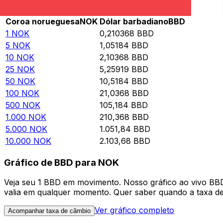
Rate information of NOK/BBD currency pair
Coroa norueguesa
NOK
Dólar barbadiano
BBD
1
NOK
0,210368
BBD
5
NOK
1,05184
BBD
10
NOK
2,10368
BBD
25
NOK
5,25919
BBD
50
NOK
10,5184
BBD
100
NOK
21,0368
BBD
500
NOK
105,184
BBD
1.000
NOK
210,368
BBD
5.000
NOK
1.051,84
BBD
10.000
NOK
2.103,68
BBD
Gráfico de BBD para NOK
Veja seu 1 BBD em movimento. Nosso gráfico ao vivo BB
valia em qualquer momento. Quer saber quando a taxa de 
Ver gráfico completo
Acompanhar taxa de câmbio