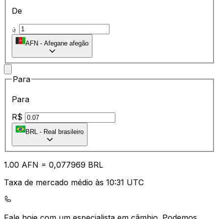
De
؋
AFN
-
Afegane afegão
Para
Para
R$
BRL
-
Real brasileiro
1.00
AFN
=
0,
077969
BRL
Taxa de mercado médio às 10:31 UTC
Fale hoje com um especialista em câmbio.
Podemos