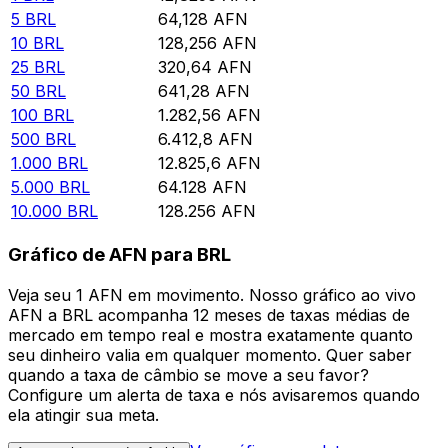
5
BRL
64,128
AFN
10
BRL
128,256
AFN
25
BRL
320,64
AFN
50
BRL
641,28
AFN
100
BRL
1.282,56
AFN
500
BRL
6.412,8
AFN
1.000
BRL
12.825,6
AFN
5.000
BRL
64.128
AFN
10.000
BRL
128.256
AFN
Gráfico de AFN para BRL
Veja seu 1 AFN em movimento. Nosso gráfico ao vivo
AFN a BRL acompanha 12 meses de taxas médias de
mercado em tempo real e mostra exatamente quanto
seu dinheiro valia em qualquer momento. Quer saber
quando a taxa de câmbio se move a seu favor?
Configure um alerta de taxa e nós avisaremos quando
ela atingir sua meta.