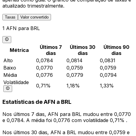
atualizado trimestralmente.
Taxas
Valor convertido
1 AFN para BRL
Últimos 7
Últimos 30
Últimos 90
Métrica
dias
dias
dias
Alto
0,0784
0,0814
0,0831
Baixo
0,0770
0,0759
0,0759
Média
0,0776
0,0779
0,0794
Volatilidade
0,71%
1,18%
1,33%
Estatísticas de AFN a BRL
Nos últimos 7 dias, AFN para BRL mudou entre 0,0770
e 0,0784. A média foi 0,0776 com volatilidade 0,71% .
Nos últimos 30 dias, AFN a BRL mudou entre 0,0759 e