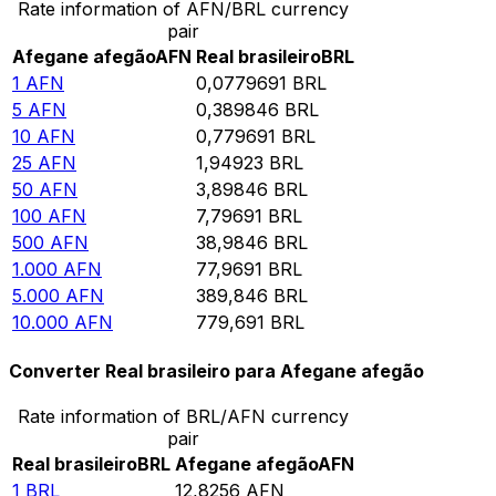
Rate information of AFN/BRL currency
pair
Afegane afegão
AFN
Real brasileiro
BRL
1
AFN
0,0779691
BRL
5
AFN
0,389846
BRL
10
AFN
0,779691
BRL
25
AFN
1,94923
BRL
50
AFN
3,89846
BRL
100
AFN
7,79691
BRL
500
AFN
38,9846
BRL
1.000
AFN
77,9691
BRL
5.000
AFN
389,846
BRL
10.000
AFN
779,691
BRL
Converter Real brasileiro para Afegane afegão
Rate information of BRL/AFN currency
pair
Real brasileiro
BRL
Afegane afegão
AFN
1
BRL
12,8256
AFN