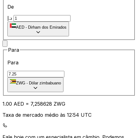
De
د.إ
AED
-
Dirham dos Emirados
Para
Para
ZWG
-
Dólar zimbabuano
1.00
AED
=
7,
258628
ZWG
Taxa de mercado médio às 12:54 UTC
Fale hoje com um especialista em câmbio.
Podemos