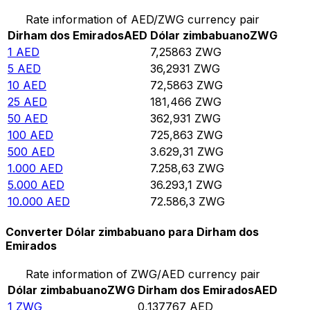
Rate information of AED/ZWG currency pair
Dirham dos Emirados
AED
Dólar zimbabuano
ZWG
1
AED
7,25863
ZWG
5
AED
36,2931
ZWG
10
AED
72,5863
ZWG
25
AED
181,466
ZWG
50
AED
362,931
ZWG
100
AED
725,863
ZWG
500
AED
3.629,31
ZWG
1.000
AED
7.258,63
ZWG
5.000
AED
36.293,1
ZWG
10.000
AED
72.586,3
ZWG
Converter Dólar zimbabuano para Dirham dos
Emirados
Rate information of ZWG/AED currency pair
Dólar zimbabuano
ZWG
Dirham dos Emirados
AED
1
ZWG
0,137767
AED