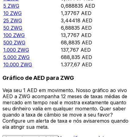
5
ZWG
0,688835
AED
10
ZWG
1,37767
AED
25
ZWG
3,44418
AED
50
ZWG
6,88835
AED
100
ZWG
13,7767
AED
500
ZWG
68,8835
AED
1.000
ZWG
137,767
AED
5.000
ZWG
688,835
AED
10.000
ZWG
1.377,67
AED
Gráfico de AED para ZWG
Veja seu 1 AED em movimento. Nosso gráfico ao vivo
AED a ZWG acompanha 12 meses de taxas médias de
mercado em tempo real e mostra exatamente quanto
seu dinheiro valia em qualquer momento. Quer saber
quando a taxa de câmbio se move a seu favor?
Configure um alerta de taxa e nós avisaremos quando
ela atingir sua meta.