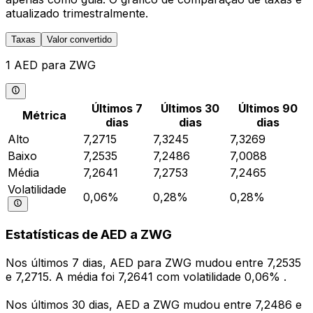
atualizado trimestralmente.
Taxas
Valor convertido
1 AED para ZWG
Últimos 7
Últimos 30
Últimos 90
Métrica
dias
dias
dias
Alto
7,2715
7,3245
7,3269
Baixo
7,2535
7,2486
7,0088
Média
7,2641
7,2753
7,2465
Volatilidade
0,06%
0,28%
0,28%
Estatísticas de AED a ZWG
Nos últimos 7 dias, AED para ZWG mudou entre 7,2535
e 7,2715. A média foi 7,2641 com volatilidade 0,06% .
Nos últimos 30 dias, AED a ZWG mudou entre 7,2486 e