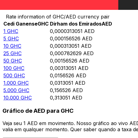
Converter Cedi Ganense para Dirham dos Emirados
Rate information of GHC/AED currency pair
Cedi Ganense
GHC
Dirham dos Emirados
AED
1
GHC
0,0000313051
AED
5
GHC
0,000156526
AED
10
GHC
0,000313051
AED
25
GHC
0,000782629
AED
50
GHC
0,00156526
AED
100
GHC
0,00313051
AED
500
GHC
0,0156526
AED
1.000
GHC
0,0313051
AED
5.000
GHC
0,156526
AED
10.000
GHC
0,313051
AED
Gráfico de AED para GHC
Veja seu 1 AED em movimento. Nosso gráfico ao vivo AE
valia em qualquer momento. Quer saber quando a taxa de 