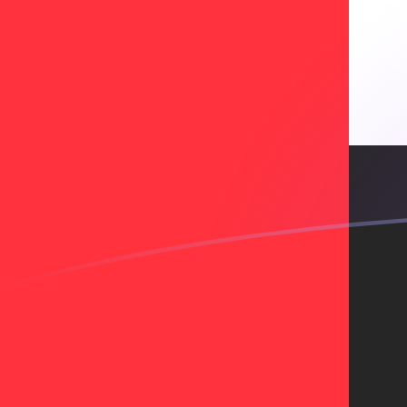
Taxas de câmbio de AED para GHC ho
Converter Dirham dos Emirados para Cedi Ganense
Rate information of AED/GHC currency pair
Dirham dos Emirados
AED
Cedi Ganense
GHC
1
AED
31.943,6
GHC
5
AED
159.718
GHC
10
AED
319.436
GHC
25
AED
798.591
GHC
50
AED
1.597.180
GHC
100
AED
3.194.360
GHC
500
AED
15.971.800
GHC
1.000
AED
31.943.600
GHC
5.000
AED
159.718.000
GHC
10.000
AED
319.436.000
GHC