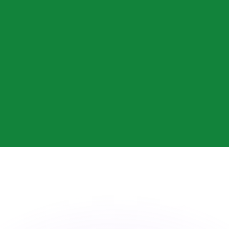
ar taxas concorrentes.
so é apenas para fins informativos. Você não pagará essa
r com a Xe?