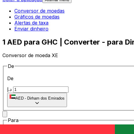
Conversor de moedas
Gráficos de moedas
Alertas de taxa
Enviar dinheiro
1 AED para GHC | Converter - para Di
Conversor de moeda XE
De
De
د.إ
AED
-
Dirham dos Emirados
Para
Para