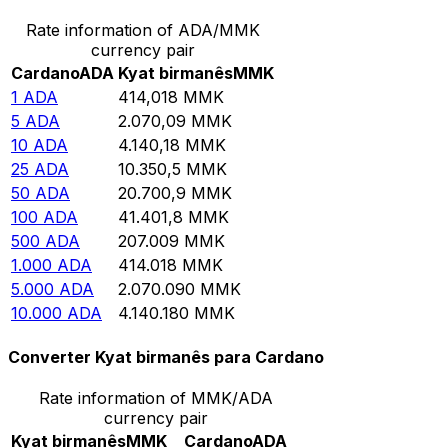
Rate information of ADA/MMK
currency pair
Cardano
ADA
Kyat birmanês
MMK
1
ADA
414,018
MMK
5
ADA
2.070,09
MMK
10
ADA
4.140,18
MMK
25
ADA
10.350,5
MMK
50
ADA
20.700,9
MMK
100
ADA
41.401,8
MMK
500
ADA
207.009
MMK
1.000
ADA
414.018
MMK
5.000
ADA
2.070.090
MMK
10.000
ADA
4.140.180
MMK
Converter Kyat birmanês para Cardano
Rate information of MMK/ADA
currency pair
Kyat birmanês
MMK
Cardano
ADA