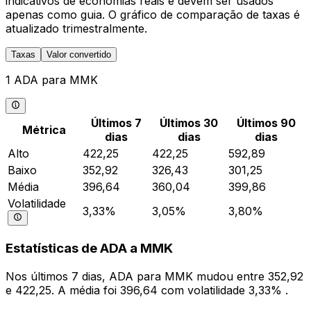
indicativos de economias reais e devem ser usados
apenas como guia. O gráfico de comparação de taxas é
atualizado trimestralmente.
Taxas
Valor convertido
1 ADA para MMK
Últimos 7
Últimos 30
Últimos 90
Métrica
dias
dias
dias
Alto
422,25
422,25
592,89
Baixo
352,92
326,43
301,25
Média
396,64
360,04
399,86
Volatilidade
3,33%
3,05%
3,80%
Estatísticas de ADA a MMK
Nos últimos 7 dias, ADA para MMK mudou entre 352,92
e 422,25. A média foi 396,64 com volatilidade 3,33% .