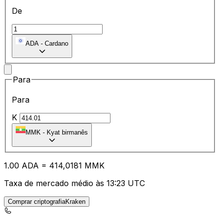
De
ADA
-
Cardano
Para
Para
K
MMK
-
Kyat birmanês
1.00
ADA
=
41
4,0181
MMK
Taxa de mercado médio às 13:23 UTC
Comprar criptografiaKraken