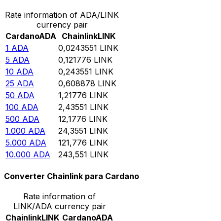
Rate information of ADA/LINK
currency pair
Cardano
ADA
Chainlink
LINK
1
ADA
0,0243551
LINK
5
ADA
0,121776
LINK
10
ADA
0,243551
LINK
25
ADA
0,608878
LINK
50
ADA
1,21776
LINK
100
ADA
2,43551
LINK
500
ADA
12,1776
LINK
1.000
ADA
24,3551
LINK
5.000
ADA
121,776
LINK
10.000
ADA
243,551
LINK
Converter Chainlink para Cardano
Rate information of
LINK/ADA currency pair
Chainlink
LINK
Cardano
ADA