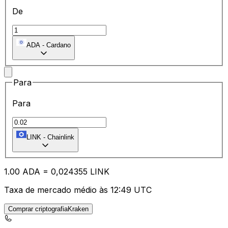
De
ADA
-
Cardano
Para
Para
LINK
-
Chainlink
1.00
ADA
=
0,
024355
LINK
Taxa de mercado médio às 12:49 UTC
Comprar criptografiaKraken