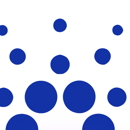
ar taxas concorrentes.
so é apenas para fins informativos. Você não pagará essa
r com a Xe?