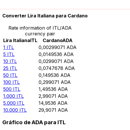
10.000
ADA
3.343.680
ITL
Converter Lira Italiana para Cardano
Rate information of ITL/ADA
currency pair
Lira Italiana
ITL
Cardano
ADA
1
ITL
0,00299071
ADA
5
ITL
0,0149536
ADA
10
ITL
0,0299071
ADA
25
ITL
0,0747678
ADA
50
ITL
0,149536
ADA
100
ITL
0,299071
ADA
500
ITL
1,49536
ADA
1.000
ITL
2,99071
ADA
5.000
ITL
14,9536
ADA
10.000
ITL
29,9071
ADA
Gráfico de ADA para ITL