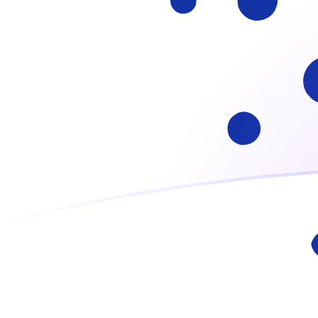
Taxas de câmbio de ADA para ITL hoj
Converter Cardano para Lira Italiana
Rate information of ADA/ITL
currency pair
Cardano
ADA
Lira Italiana
ITL
1
ADA
334,368
ITL
5
ADA
1.671,84
ITL
10
ADA
3.343,68
ITL
25
ADA
8.359,21
ITL
50
ADA
16.718,4
ITL
100
ADA
33.436,8
ITL
500
ADA
167.184
ITL
1.000
ADA
334.368
ITL
5.000
ADA
1.671.840
ITL