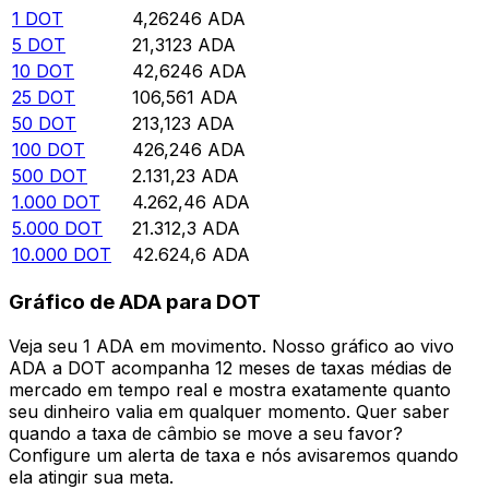
1
DOT
4,26246
ADA
5
DOT
21,3123
ADA
10
DOT
42,6246
ADA
25
DOT
106,561
ADA
50
DOT
213,123
ADA
100
DOT
426,246
ADA
500
DOT
2.131,23
ADA
1.000
DOT
4.262,46
ADA
5.000
DOT
21.312,3
ADA
10.000
DOT
42.624,6
ADA
Gráfico de ADA para DOT
Veja seu 1 ADA em movimento. Nosso gráfico ao vivo
ADA a DOT acompanha 12 meses de taxas médias de
mercado em tempo real e mostra exatamente quanto
seu dinheiro valia em qualquer momento. Quer saber
quando a taxa de câmbio se move a seu favor?
Configure um alerta de taxa e nós avisaremos quando
ela atingir sua meta.