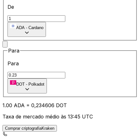
De
ADA
-
Cardano
Para
Para
DOT
-
Polkadot
1.00
ADA
=
0,
234606
DOT
Taxa de mercado médio às 13:45 UTC
Comprar criptografiaKraken