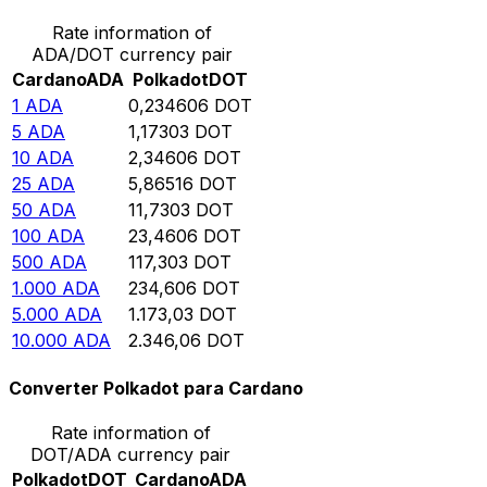
Rate information of
ADA/DOT currency pair
Cardano
ADA
Polkadot
DOT
1
ADA
0,234606
DOT
5
ADA
1,17303
DOT
10
ADA
2,34606
DOT
25
ADA
5,86516
DOT
50
ADA
11,7303
DOT
100
ADA
23,4606
DOT
500
ADA
117,303
DOT
1.000
ADA
234,606
DOT
5.000
ADA
1.173,03
DOT
10.000
ADA
2.346,06
DOT
Converter Polkadot para Cardano
Rate information of
DOT/ADA currency pair
Polkadot
DOT
Cardano
ADA