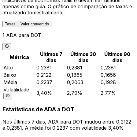
indicativos de economias reais e devem ser usados
apenas como guia. O gráfico de comparação de taxas é
atualizado trimestralmente.
Taxas
Valor convertido
1 ADA para DOT
Últimos 7
Últimos 30
Últimos 90
Métrica
dias
dias
dias
Alto
0,2381
0,2381
0,2381
Baixo
0,2122
0,1865
0,1656
Média
0,2237
0,2063
0,1928
Volatilidade
3,40%
2,79%
2,77%
Estatísticas de ADA a DOT
Nos últimos 7 dias, ADA para DOT mudou entre 0,2122
e 0,2381. A média foi 0,2237 com volatilidade 3,40% .