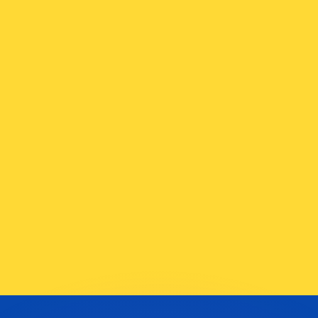
ar taxas concorrentes.
so é apenas para fins informativos. Você não pagará essa
r com a Xe?