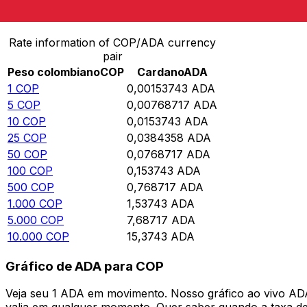
Converter Peso colombiano para Cardano
Rate information of COP/ADA currency
pair
Peso colombiano
COP
Cardano
ADA
1
COP
0,00153743
ADA
5
COP
0,00768717
ADA
10
COP
0,0153743
ADA
25
COP
0,0384358
ADA
50
COP
0,0768717
ADA
100
COP
0,153743
ADA
500
COP
0,768717
ADA
1.000
COP
1,53743
ADA
5.000
COP
7,68717
ADA
10.000
COP
15,3743
ADA
Gráfico de ADA para COP
Veja seu 1 ADA em movimento. Nosso gráfico ao vivo AD