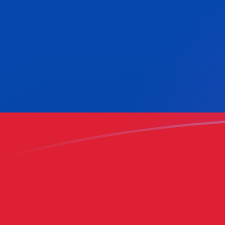
Taxas de câmbio de ADA para COP ho
Converter Cardano para Peso colombiano
Rate information of ADA/COP
currency pair
Cardano
ADA
Peso colombiano
COP
1
ADA
650,435
COP
5
ADA
3.252,17
COP
10
ADA
6.504,35
COP
25
ADA
16.260,9
COP
50
ADA
32.521,7
COP
100
ADA
65.043,5
COP
500
ADA
325.217
COP
1.000
ADA
650.435
COP
5.000
ADA
3.252.170
COP
10.000
ADA
6.504.350
COP