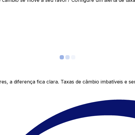
câmbio se move a seu favor? Configure um alerta de taxa 
s, a diferença fica clara. Taxas de câmbio imbatíveis e s