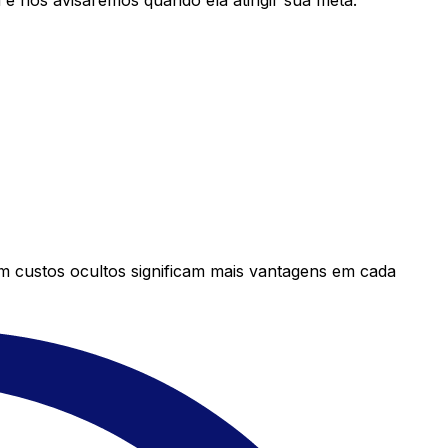
e nós avisaremos quando ela atingir sua meta.
em custos ocultos significam mais vantagens em cada