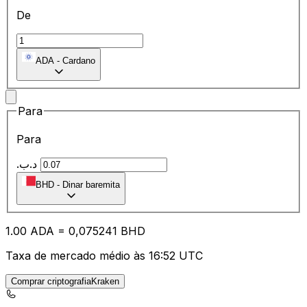
De
ADA
-
Cardano
Para
Para
.د.ب
BHD
-
Dinar baremita
1.00
ADA
=
0,
075241
BHD
Taxa de mercado médio às 16:52 UTC
Comprar criptografiaKraken