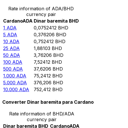
Rate information of ADA/BHD
currency pair
Cardano
ADA
Dinar baremita
BHD
1
ADA
0,0752412
BHD
5
ADA
0,376206
BHD
10
ADA
0,752412
BHD
25
ADA
1,88103
BHD
50
ADA
3,76206
BHD
100
ADA
7,52412
BHD
500
ADA
37,6206
BHD
1.000
ADA
75,2412
BHD
5.000
ADA
376,206
BHD
10.000
ADA
752,412
BHD
Converter Dinar baremita para Cardano
Rate information of BHD/ADA
currency pair
Dinar baremita
BHD
Cardano
ADA