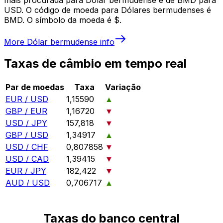
USD. O código de moeda para Dólares bermudenses é
BMD. O símbolo da moeda é $.
More
Dólar bermudense
info
Taxas de câmbio em tempo real
Par de moedas
Taxa
Variação
EUR / USD
1,15590
▲
GBP / EUR
1,16720
▼
USD / JPY
157,818
▼
GBP / USD
1,34917
▲
USD / CHF
0,807858
▼
USD / CAD
1,39415
▼
EUR / JPY
182,422
▼
AUD / USD
0,706717
▲
Taxas do banco central