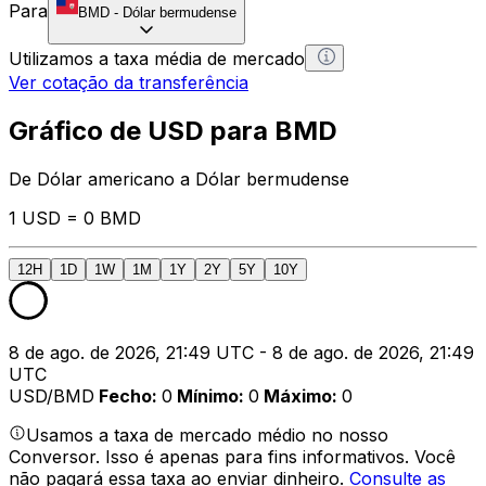
Para
BMD
-
Dólar bermudense
Utilizamos a taxa média de mercado
Ver cotação da transferência
Gráfico de USD para BMD
De Dólar americano a Dólar bermudense
1 USD = 0 BMD
12H
1D
1W
1M
1Y
2Y
5Y
10Y
8 de ago. de 2026, 21:49 UTC - 8 de ago. de 2026, 21:49
UTC
USD/BMD
Fecho
:
0
Mínimo
:
0
Máximo
:
0
Usamos a taxa de mercado médio no nosso
Conversor. Isso é apenas para fins informativos. Você
não pagará essa taxa ao enviar dinheiro.
Consulte as