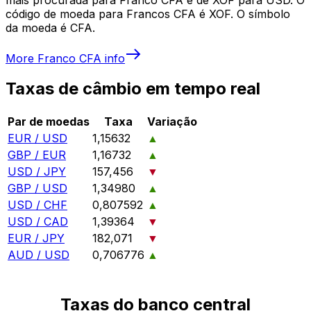
código de moeda para Francos CFA é XOF. O símbolo
da moeda é CFA.
More
Franco CFA
info
Taxas de câmbio em tempo real
Par de moedas
Taxa
Variação
EUR / USD
1,15632
▲
GBP / EUR
1,16732
▲
USD / JPY
157,456
▼
GBP / USD
1,34980
▲
USD / CHF
0,807592
▲
USD / CAD
1,39364
▼
EUR / JPY
182,071
▼
AUD / USD
0,706776
▲
Taxas do banco central