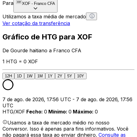
Para
XOF
-
Franco CFA
Utilizamos a taxa média de mercado
Ver cotação da transferência
Gráfico de HTG para XOF
De Gourde haitiano a Franco CFA
1 HTG = 0 XOF
12H
1D
1W
1M
1Y
2Y
5Y
10Y
7 de ago. de 2026, 17:56 UTC - 7 de ago. de 2026, 17:56
UTC
HTG/XOF
Fecho
:
0
Mínimo
:
0
Máximo
:
0
Usamos a taxa de mercado médio no nosso
Conversor. Isso é apenas para fins informativos. Você
não pagará essa taxa ao enviar dinheiro.
Consulte as