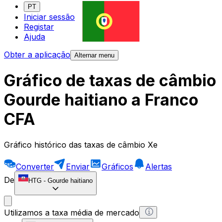
PT
Iniciar sessão
Registar
Ajuda
Obter a aplicação
Alternar menu
Gráfico de taxas de câmbio
Gourde haitiano a Franco
CFA
Gráfico histórico das taxas de câmbio Xe
Converter
Enviar
Gráficos
Alertas
De
HTG
-
Gourde haitiano
Utilizamos a taxa média de mercado