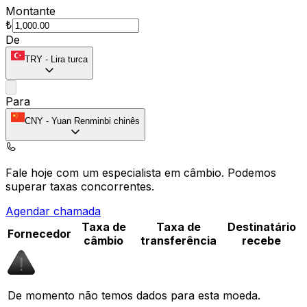
Montante
₺
De
TRY
-
Lira turca
Para
CNY
-
Yuan Renminbi chinês
Fale hoje com um especialista em câmbio.
Podemos
superar taxas concorrentes.
Agendar chamada
Taxa de
Taxa de
Destinatário
Fornecedor
câmbio
transferência
recebe
De momento não temos dados para esta moeda.