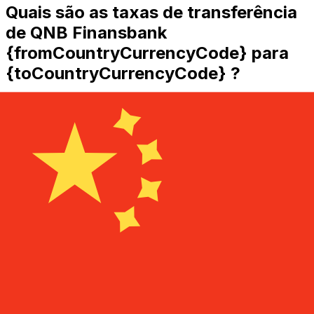
Quais são as taxas de transferência
de QNB Finansbank
{fromCountryCurrencyCode} para
{toCountryCurrencyCode} ?
QNB Finansbank custos de transferência internacional
de dinheiro de TRY para CNY dependem de fatores
como o valor da transferência. Normalmente,
transferências de valores mais altos vêm com taxas
menores e melhores taxas de câmbio. Verifique a tabela
de comparação para comparar as taxas QNB
Finansbank com Xe.
Por que transferir com a Xe em vez
de bancos tradicionais?
Melhores tarifas