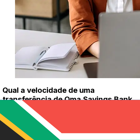
Qual a velocidade de uma
transferência de Oma Savings Bank
EUR para ZAR ?
Os prazos de entrega para transferências internacionais
com Oma Savings Bank de Países Membros do Euro
para África do Sul variam de acordo com o método de