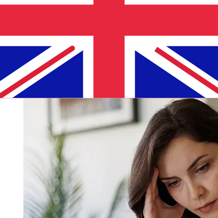
Os prazos de entrega para transferências internacionais
com Nykredit Bank de Dinamarca para Reino Unido
variam de acordo com o método de pagamento e o
horário da transação. Normalmente, as transferências
bancárias internacionais levam de 1 a 5 dias úteis.
Fatores como feriados bancários e verificações de
segurança também podem afetar a entrega. Verifique os
horários limite de Nykredit Bank A/S para evitar atrasos.