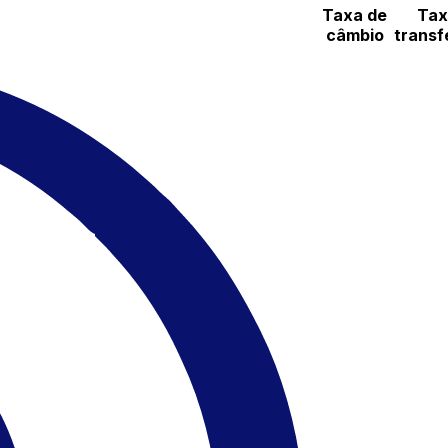
Taxa de
Tax
câmbio
transf