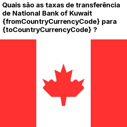
Quais são as taxas de transferência
de National Bank of Kuwait
{fromCountryCurrencyCode} para
{toCountryCurrencyCode} ?
National Bank of Kuwait custos de transferência
internacional de dinheiro de KWD para CAD dependem
de fatores como o valor da transferência. Normalmente,
transferências de valores mais altos vêm com taxas
menores e melhores taxas de câmbio. Verifique a tabela
de comparação para comparar as taxas National Bank
of Kuwait com Xe.
Por que transferir com a Xe em vez
de bancos tradicionais?
Melhores tarifas