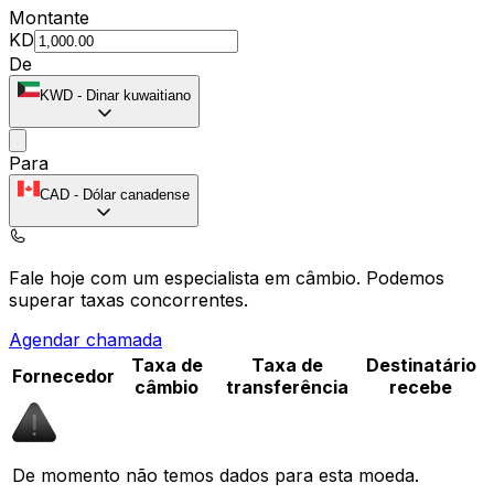
Montante
KD
De
KWD
-
Dinar kuwaitiano
Para
CAD
-
Dólar canadense
Fale hoje com um especialista em câmbio.
Podemos
superar taxas concorrentes.
Agendar chamada
Taxa de
Taxa de
Destinatário
Fornecedor
câmbio
transferência
recebe
De momento não temos dados para esta moeda.