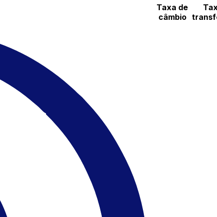
Taxa de
Tax
câmbio
transf