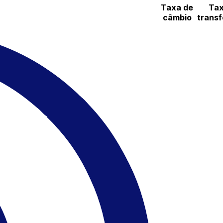
Taxa de
Tax
câmbio
transf