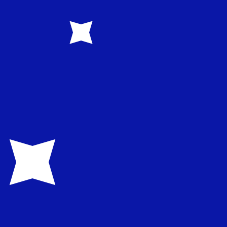
0.374900
zł0