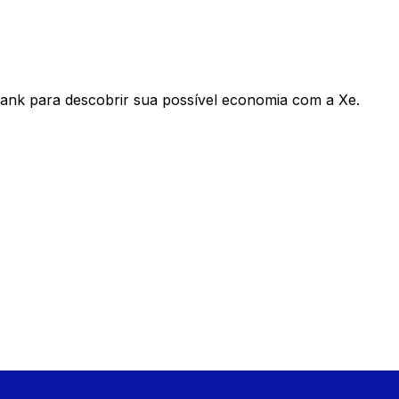
ank para descobrir sua possível economia com a Xe.
Taxa de
Tax