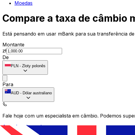
Moedas
Compare a taxa de câmbio 
Está pensando em usar mBank para sua transferência de
Montante
zł
De
PLN
-
Zloty polonês
Para
AUD
-
Dólar australiano
Fale hoje com um especialista em câmbio.
Podemos super
Agendar chamada