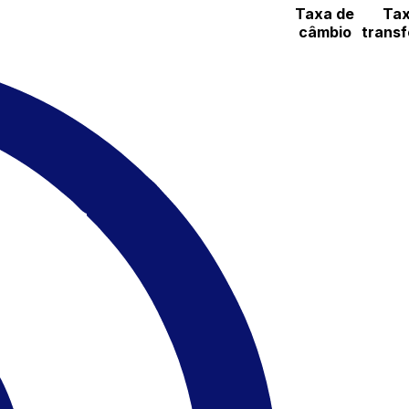
Taxa de
Tax
câmbio
transf