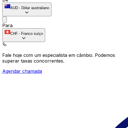
AUD
-
Dólar australiano
Para
CHF
-
Franco suíço
Fale hoje com um especialista em câmbio.
Podemos
superar taxas concorrentes.
Agendar chamada