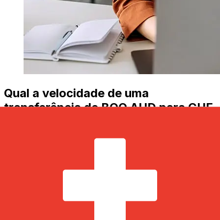
Qual a velocidade de uma
transferência de BOQ AUD para CHF
?
Os prazos de entrega para transferências internacionais
com BOQ de Austrália para Suíça variam de acordo com
o método de pagamento e o horário da transação.
Normalmente, as transferências bancárias
internacionais levam de 1 a 5 dias úteis. Fatores como
feriados bancários e verificações de segurança também
podem afetar a entrega. Verifique os horários limite de
Bank of Queensland para evitar atrasos.