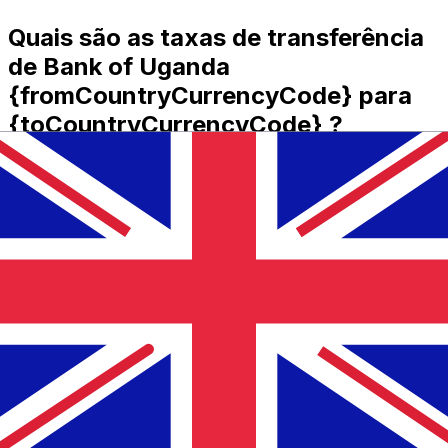
Quais são as taxas de transferência
de Bank of Uganda
{fromCountryCurrencyCode} para
{toCountryCurrencyCode} ?
Bank of Uganda custos de transferência internacional
de dinheiro de UGX para GBP dependem de fatores
como o valor da transferência. Normalmente,
transferências de valores mais altos vêm com taxas
menores e melhores taxas de câmbio. Verifique a tabela
de comparação para comparar as taxas Bank of
Uganda com Xe.
Por que transferir com a Xe em vez
de bancos tradicionais?