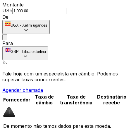
Montante
USh
De
UGX
-
Xelim ugandês
Para
GBP
-
Libra esterlina
Fale hoje com um especialista em câmbio.
Podemos
superar taxas concorrentes.
Agendar chamada
Taxa de
Taxa de
Destinatário
Fornecedor
câmbio
transferência
recebe
De momento não temos dados para esta moeda.