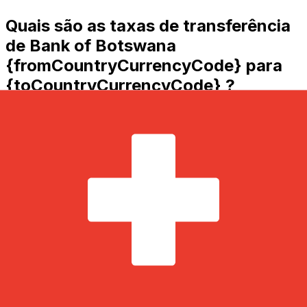
Quais são as taxas de transferência
de Bank of Botswana
{fromCountryCurrencyCode} para
{toCountryCurrencyCode} ?
Bank of Botswana custos de transferência internacional
de dinheiro de BWP para CHF dependem de fatores
como o valor da transferência. Normalmente,
transferências de valores mais altos vêm com taxas
menores e melhores taxas de câmbio. Verifique a tabela
de comparação para comparar as taxas Bank of
Botswana com Xe.
Por que transferir com a Xe em vez
de bancos tradicionais?