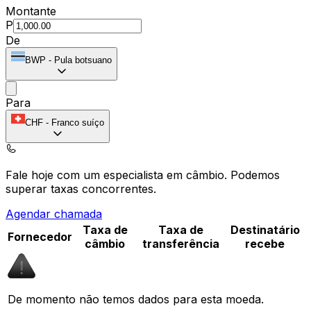
Montante
P
De
BWP
-
Pula botsuano
Para
CHF
-
Franco suíço
Fale hoje com um especialista em câmbio.
Podemos
superar taxas concorrentes.
Agendar chamada
Taxa de
Taxa de
Destinatário
Fornecedor
câmbio
transferência
recebe
De momento não temos dados para esta moeda.