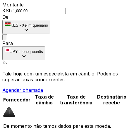
Montante
KSh
De
KES
-
Xelim queniano
Para
JPY
-
Iene japonês
Fale hoje com um especialista em câmbio.
Podemos
superar taxas concorrentes.
Agendar chamada
Taxa de
Taxa de
Destinatário
Fornecedor
câmbio
transferência
recebe
De momento não temos dados para esta moeda.