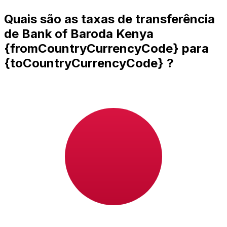
Quais são as taxas de transferência
de Bank of Baroda Kenya
{fromCountryCurrencyCode} para
{toCountryCurrencyCode} ?
Bank of Baroda Kenya custos de transferência
internacional de dinheiro de KES para JPY dependem de
fatores como o valor da transferência. Normalmente,
transferências de valores mais altos vêm com taxas
menores e melhores taxas de câmbio. Verifique a tabela
de comparação para comparar as taxas Bank of Baroda
Kenya com Xe.
Por que transferir com a Xe em vez
de bancos tradicionais?