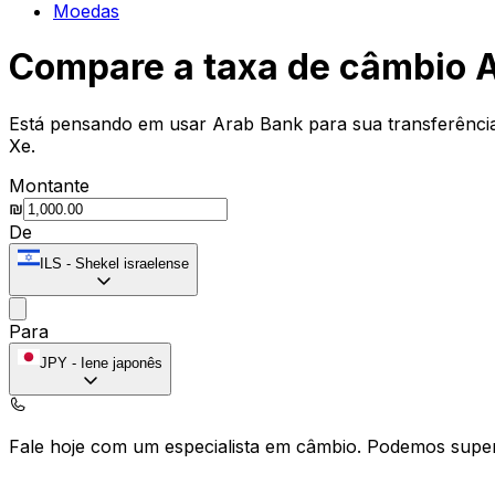
Moedas
Compare a taxa de câmbio A
Está pensando em usar Arab Bank para sua transferência
Xe.
Montante
₪
De
ILS
-
Shekel israelense
Para
JPY
-
Iene japonês
Fale hoje com um especialista em câmbio.
Podemos super
Agendar chamada