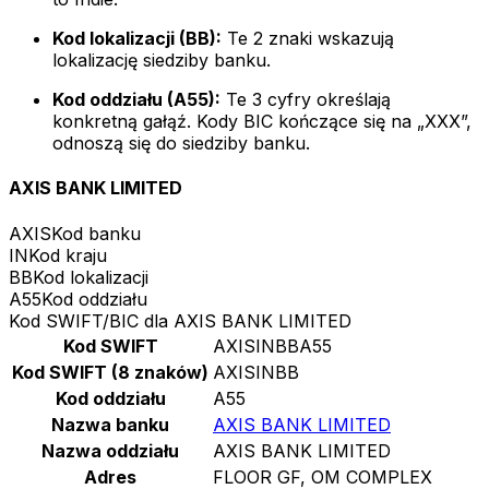
Kod lokalizacji (BB):
Te 2 znaki wskazują
lokalizację siedziby banku.
Kod oddziału (A55):
Te 3 cyfry określają
konkretną gałąź. Kody BIC kończące się na „XXX”,
odnoszą się do siedziby banku.
AXIS BANK LIMITED
AXIS
Kod banku
IN
Kod kraju
BB
Kod lokalizacji
A55
Kod oddziału
Kod SWIFT/BIC dla AXIS BANK LIMITED
Kod SWIFT
AXISINBBA55
Kod SWIFT (8 znaków)
AXISINBB
Kod oddziału
A55
Nazwa banku
AXIS BANK LIMITED
Nazwa oddziału
AXIS BANK LIMITED
Adres
FLOOR GF, OM COMPLEX