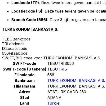
Landcode (TR
): Deze twee letters geven aan dat het
Locatiecode (IS):
Deze twee tekens geven de locati
Branch Code (656):
Deze 3 cijfers geven een bepaa
TURK EKONOMI BANKASI A.S.
TEBU
Bankcode
TR
Landcode
IS
Locatiecode
656
Filiaalcode
SWIFT/BIC-code voor TURK EKONOMI BANKASI A.S.
SWIFT-code
TEBUTRIS656
SWIFT-code (8 tekens)
TEBUTRIS
Filiaalcode
656
Banknaam
TURK EKONOMI BANKASI A.S.
Filiaalnaam
TURK EKONOMI BANKASI A.S.
Adres
ATATURK CADD 260
Stad
ADANA
Land
Turkije