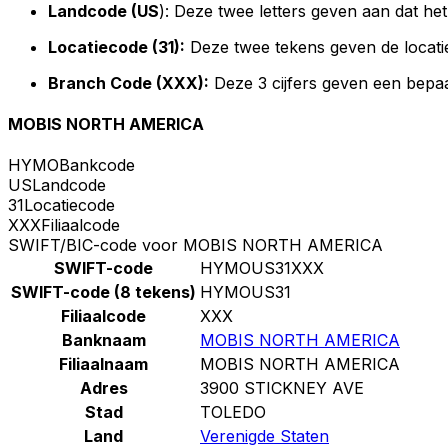
Landcode (US
): Deze twee letters geven aan dat he
Locatiecode (31):
Deze twee tekens geven de locati
Branch Code (XXX):
Deze 3 cijfers geven een bepaa
MOBIS NORTH AMERICA
HYMO
Bankcode
US
Landcode
31
Locatiecode
XXX
Filiaalcode
SWIFT/BIC-code voor MOBIS NORTH AMERICA
SWIFT-code
HYMOUS31XXX
SWIFT-code (8 tekens)
HYMOUS31
Filiaalcode
XXX
Banknaam
MOBIS NORTH AMERICA
Filiaalnaam
MOBIS NORTH AMERICA
Adres
3900 STICKNEY AVE
Stad
TOLEDO
Land
Verenigde Staten