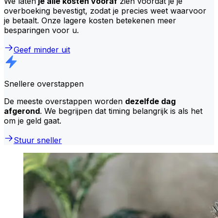
We laten
je alle kosten vooraf
zien voordat je je
overboeking bevestigt, zodat je precies weet waarvoor
je betaalt. Onze lagere kosten betekenen meer
besparingen voor u.
Geef minder uit
Snellere overstappen
De meeste overstappen worden
dezelfde dag
afgerond
. We begrijpen dat timing belangrijk is als het
om je geld gaat.
Stuur sneller