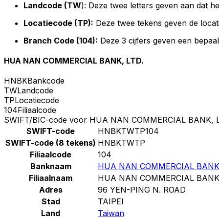
Landcode (TW
): Deze twee letters geven aan dat h
Locatiecode (TP):
Deze twee tekens geven de locat
Branch Code (104):
Deze 3 cijfers geven een bepaal
HUA NAN COMMERCIAL BANK, LTD.
HNBK
Bankcode
TW
Landcode
TP
Locatiecode
104
Filiaalcode
SWIFT/BIC-code voor HUA NAN COMMERCIAL BANK, L
SWIFT-code
HNBKTWTP104
SWIFT-code (8 tekens)
HNBKTWTP
Filiaalcode
104
Banknaam
HUA NAN COMMERCIAL BANK,
Filiaalnaam
HUA NAN COMMERCIAL BANK,
Adres
96 YEN-PING N. ROAD
Stad
TAIPEI
Land
Taiwan