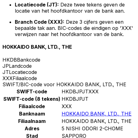
Locatiecode (JT):
Deze twee tekens geven de
locatie van het hoofdkantoor van de bank aan.
Branch Code (XXX):
Deze 3 cijfers geven een
bepaalde tak aan. BIC-codes die eindigen op 'XXX'
verwijzen naar het hoofdkantoor van de bank.
HOKKAIDO BANK, LTD., THE
HKDB
Bankcode
JP
Landcode
JT
Locatiecode
XXX
Filiaalcode
SWIFT/BIC-code voor HOKKAIDO BANK, LTD., THE
SWIFT-code
HKDBJPJTXXX
SWIFT-code (8 tekens)
HKDBJPJT
Filiaalcode
XXX
Banknaam
HOKKAIDO BANK, LTD., THE
Filiaalnaam
HOKKAIDO BANK, LTD., THE
Adres
5 NISHI ODORI 2-CHOME
Stad
SAPPORO