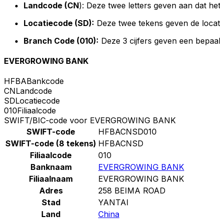
Landcode (CN
): Deze twee letters geven aan dat he
Locatiecode (SD):
Deze twee tekens geven de locat
Branch Code (010):
Deze 3 cijfers geven een bepaal
EVERGROWING BANK
HFBA
Bankcode
CN
Landcode
SD
Locatiecode
010
Filiaalcode
SWIFT/BIC-code voor EVERGROWING BANK
SWIFT-code
HFBACNSD010
SWIFT-code (8 tekens)
HFBACNSD
Filiaalcode
010
Banknaam
EVERGROWING BANK
Filiaalnaam
EVERGROWING BANK
Adres
258 BEIMA ROAD
Stad
YANTAI
Land
China